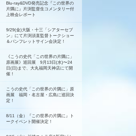
Blu-ray&DVD発売記念『この世界の
片隅に』片渕監督生コメンタリー付
上映会レポート
9/29(金)大阪・十三「シアターセブ
ン」にて片渕須直監督トークショー
＆パンフレットサイン会決定！
《こうの史代「この世界の片隅に」
原画展》巡回展 9月13日(水)〜24
日(日)まで、大丸福岡天神店にて開
催！
こうの史代「この世界の片隅に」原
画展 福岡・名古屋・広島に巡回決
定！
8/11（金）『この世界の片隅に』ト
ークイベント開催決定！