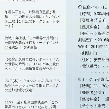
…
① 広島バルト11
細谷佳正さん・片渕須直監督が登
【時間】9:30の
壇！『この世界の片隅に』リバイバ
【登壇者(予定)
ル上映【公開記念トークショーレポ
ート】
【鑑賞料金】 
【チケット販売
終戦80年上映『この世界の片隅に』
劇場窓口：201
公開記念舞台挨拶＆トークイベント
WEB：2016年
開催決定！（8/8更新）
（劇場HP）・・
【公開記念舞台挨拶レポート】『こ
（住所）安芸郡府中
の世界の片隅に』リバイバル上映に
（電話番号）・・・0
のんさん・片渕須直監督が登壇！
・・・・・・・
② T・ジョイ東広
８/７(木) １０９シネマズプレミアム
新宿トークショーにて細谷佳正さん
【時間】11：30
の追加登壇が決定！
【登壇者(予定)
【鑑賞料金】 
11/22（金）広島国際映画祭『この
【チケット販売
世界の（さらにいくつもの）片隅