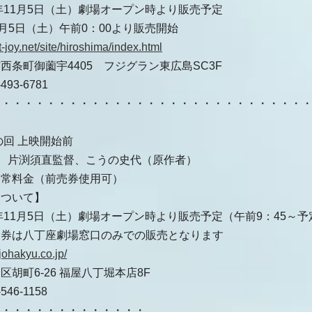
6年11月5日（土）劇場オープン時より販売予定
11月5日（土）午前0：00より販売開始
/t-joy.net/site/hiroshima/index.html
西条町御薗宇4405 フジグラン東広島SC3F
93-6781
・・・・・・・・・・・・・・・・・・・・・・・・・・・・
の回 上映開始前
】 片渕須直監督、こうの史代（原作者）
通常料金（前売券使用可）
について】
6年11月5日（土）劇場オープン時より販売予定（午前9：45～予
定券は八丁座劇場窓口のみでの販売となります
/johakyu.co.jp/
胡町6-26 福屋八丁堀本店8F
46-1158
・・・・・・・・・・・・・・