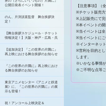
界の（さらにいくつもの）片隅に』
公開日発表イベント開催！
【注意事項】（
※チケット販売方
のん、片渕須直監督 舞台挨拶決
※上記販売にて
定！
※本イベントの開
※当イベントは全
【舞台挨拶スケジュール・チケット
情報決定！】大阪・神戸・広島・呉
※当イベントに
※インターネッ
【追加決定】『この世界の片隅に』
※営利を目的と
再上映における舞台挨拶のお知らせ
します。
※いかなる事情
『この世界の片隅に』再上映におけ
※ご不明な点等
る舞台挨拶のお知らせ
東京アニメセンター《アニメと鉄道
展》に、『この世界の片隅に』の展
示も登場！
祝！アンコール上映決定＆