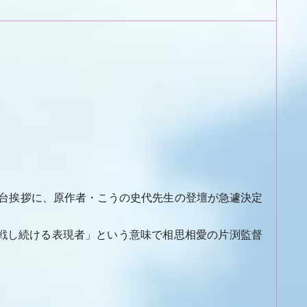
の舞台挨拶に、原作者・こうの史代先生の登壇が急遽決定
戦し続ける表現者」という意味で相思相愛の片渕監督
。