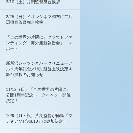
3/10（土）片渕監督舞台挨拶
2/25（日）イオンシネマ調布にて片
渕須直監督舞台挨拶
『この世界の片隅に』クラウドファ
ンディング「海外渡航報告会」 レ
ポート
新所沢レッツシネパークリニューア
ル１周年記念／特別凱旋上映決定＆
舞台挨拶のお知らせ
11/12（日）『この世界の片隅に』
公開1周年記念トークイベント開催
決定！
10/9（月・祝）片渕監督が徳島「マ
チ★アソビvol.19」に参加決定！