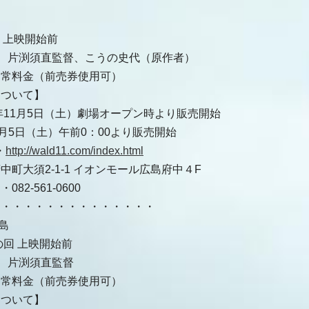
回 上映開始前
】 片渕須直監督、こうの史代（原作者）
通常料金（前売券使用可）
について】
6年11月5日（土）劇場オープン時より販売開始
11月5日（土）午前0：00より販売開始
・
http://wald11.com/index.html
町大須2-1-1 イオンモール広島府中４F
82-561-0600
・・・・・・・・・・・・・・・
島
の回 上映開始前
】 片渕須直監督
通常料金（前売券使用可）
について】