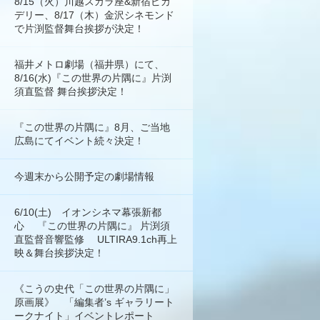
8/15（火）川越スカラ座&新宿ピカ
デリー、8/17（木）金沢シネモンド
で片渕監督舞台挨拶が決定！
福井メトロ劇場（福井県）にて、
8/16(水)『この世界の片隅に』片渕
須直監督 舞台挨拶決定！
『この世界の片隅に』8月、ご当地
広島にてイベント続々決定！
今週末から公開予定の劇場情報
6/10(土) イオンシネマ幕張新都
心 『この世界の片隅に』 片渕須
直監督音響監修 ULTIRA9.1ch再上
映＆舞台挨拶決定！
《こうの史代「この世界の片隅に」
原画展》 「編集者’s ギャラリート
ークナイト」イベントレポート