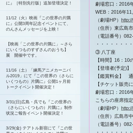
に』［特別先行版］追加登壇決定！
劇場窓口：201
WEB：2016年
11/12（火）映画『この世界の片隅
（劇場HP）
http:/
に』公開3周年記念イベントにて、
（住所）東広島市
のんさんメッセージを上映！
（電話番号）082-4
【映画「この世界の片隅に」～さら
・・・・・・・
にいくつものすずさんのおうち】
③ 八丁座
展 開催中です。
【時間】16：10
【登壇者(予定)
11/16（土）「練馬アニメカーニバ
ル2019」にて『この世界の（さらに
【鑑賞料金】 
いくつもの）片隅に』公開1ヶ月前
【チケット販売
トークイベント開催決定！
劇場窓口：201
こちらの座席指
3/31(日)広島・呉でも『この世界の
（さらにいくつもの）片隅に』制作
（劇場HP）
http:/
状況ご報告イベント開催決定！
（住所）広島市中区
（電話番号）082-5
3/29(金) テアトル新宿にて『この世
・・・・・・・