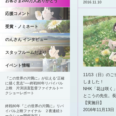
お客さま200万人ありがとう
2016.11.10
応援コメント
受賞・ノミネート
のんさん インタビュー
スタッフルームだより
イベント情報
11/13（日）
『この世界の片隅に』が伝える“正確
しました！
に描く意志”──終戦80年リバイバル
上映 片渕須直監督ファイナルトー
NHK「花は咲
クショーレポート
とこうの先生。
【実施日】
終戦80年『この世界の片隅に』リバ
2016年11月13
イバル上映ファイナル ２夜連続ト
ークショー開催決定！