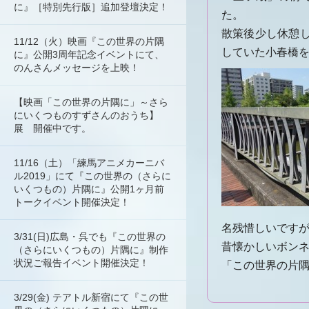
に』［特別先行版］追加登壇決定！
た。
散策後少し休憩
11/12（火）映画『この世界の片隅
していた小春橋
に』公開3周年記念イベントにて、
のんさんメッセージを上映！
【映画「この世界の片隅に」～さら
にいくつものすずさんのおうち】
展 開催中です。
11/16（土）「練馬アニメカーニバ
ル2019」にて『この世界の（さらに
いくつもの）片隅に』公開1ヶ月前
トークイベント開催決定！
名残惜しいです
3/31(日)広島・呉でも『この世界の
昔懐かしいボン
（さらにいくつもの）片隅に』制作
状況ご報告イベント開催決定！
「この世界の片
3/29(金) テアトル新宿にて『この世