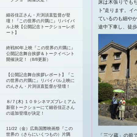
床は木張りでも
ト”走ります。イ
細谷佳正さん・片渕須直監督が登
ているのも細や
壇！『この世界の片隅に』リバイバ
ル上映【公開記念トークショーレポ
途中下車し、徒
ート】
終戦80年上映『この世界の片隅に』
公開記念舞台挨拶＆トークイベント
開催決定！（8/8更新）
【公開記念舞台挨拶レポート】『こ
の世界の片隅に』リバイバル上映に
のんさん・片渕須直監督が登壇！
８/７(木) １０９シネマズプレミアム
新宿トークショーにて細谷佳正さん
の追加登壇が決定！
11/22（金）広島国際映画祭『この
世界の（さらにいくつもの）片隅
「三ツ蔵」の前