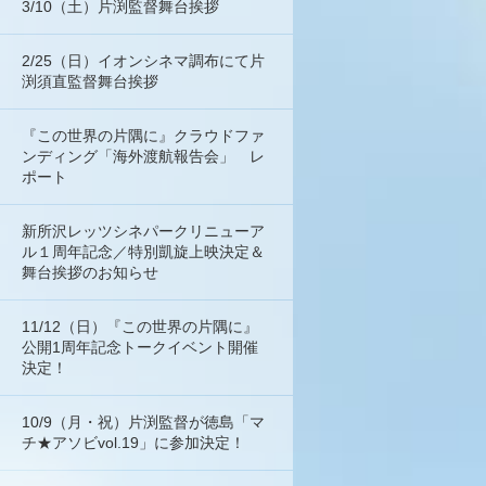
3/10（土）片渕監督舞台挨拶
2/25（日）イオンシネマ調布にて片
渕須直監督舞台挨拶
『この世界の片隅に』クラウドファ
ンディング「海外渡航報告会」 レ
ポート
新所沢レッツシネパークリニューア
ル１周年記念／特別凱旋上映決定＆
舞台挨拶のお知らせ
11/12（日）『この世界の片隅に』
公開1周年記念トークイベント開催
決定！
10/9（月・祝）片渕監督が徳島「マ
チ★アソビvol.19」に参加決定！