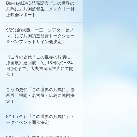
Blu-ray&DVD発売記念『この世界の
片隅に』片渕監督生コメンタリー付
上映会レポート
9/29(金)大阪・十三「シアターセブ
ン」にて片渕須直監督トークショー
＆パンフレットサイン会決定！
《こうの史代「この世界の片隅に」
原画展》巡回展 9月13日(水)〜24
日(日)まで、大丸福岡天神店にて開
催！
こうの史代「この世界の片隅に」原
画展 福岡・名古屋・広島に巡回決
定！
8/11（金）『この世界の片隅に』ト
ークイベント開催決定！