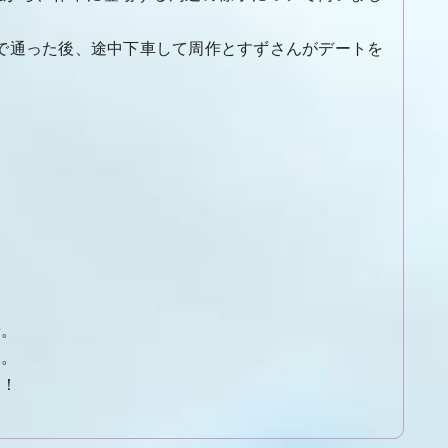
で通った後、途中下車して周作とすずさんがデートを
着。
た。
た！