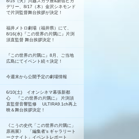
8/15（火）川越スカラ座&新宿ピカ
デリー、8/17（木）金沢シネモンド
で片渕監督舞台挨拶が決定！
福井メトロ劇場（福井県）にて、
8/16(水)『この世界の片隅に』片渕
須直監督 舞台挨拶決定！
『この世界の片隅に』8月、ご当地
広島にてイベント続々決定！
今週末から公開予定の劇場情報
6/10(土) イオンシネマ幕張新都
心 『この世界の片隅に』 片渕須
直監督音響監修 ULTIRA9.1ch再上
映＆舞台挨拶決定！
《こうの史代「この世界の片隅に」
原画展》 「編集者’s ギャラリート
ークナイト」イベントレポート