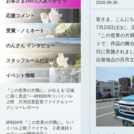
お客さま200万人ありがとう
2016.08.30
応援コメント
皆さま、こんにち
7月23日(土)
受賞・ノミネート
『この世界の片
トで、作品の舞
のんさん インタビュー
日に実施されま
出発地点の呉市
スタッフルームだより
イベント情報
『この世界の片隅に』が伝える“正確
に描く意志”──終戦80年リバイバル
上映 片渕須直監督ファイナルトー
クショーレポート
終戦80年『この世界の片隅に』リバ
イバル上映ファイナル ２夜連続ト
ークショー開催決定！