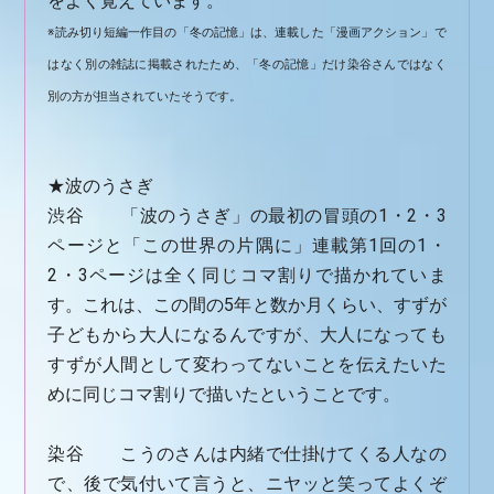
をよく覚えています。
※読み切り短編一作目の「冬の記憶」は、連載した「漫画アクション」で
はなく別の雑誌に掲載されたため、「冬の記憶」だけ染谷さんではなく
別の方が担当されていたそうです。
★波のうさぎ
渋谷 「波のうさぎ」の最初の冒頭の1・2・3
ページと「この世界の片隅に」連載第1回の1・
2・3ページは全く同じコマ割りで描かれていま
す。これは、この間の5年と数か月くらい、すずが
子どもから大人になるんですが、大人になっても
すずが人間として変わってないことを伝えたいた
めに同じコマ割りで描いたということです。
染谷 こうのさんは内緒で仕掛けてくる人なの
で、後で気付いて言うと、ニヤッと笑ってよくぞ