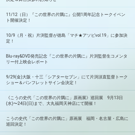
11/12（日）『この世界の片隅に』公開1周年記念トークイベン
ト開催決定！
10/9（月・祝）片渕監督が徳島「マチ★アソビvol.19」に参加決
定！
Blu-ray&DVD発売記念『この世界の片隅に』片渕監督生コメンタ
リー付上映会レポート
9/29(金)大阪・十三「シアターセブン」にて片渕須直監督トーク
ショー＆パンフレットサイン会決定！
《こうの史代「この世界の片隅に」原画展》巡回展 9月13日
(水)〜24日(日)まで、大丸福岡天神店にて開催！
こうの史代「この世界の片隅に」原画展 福岡・名古屋・広島に
巡回決定！