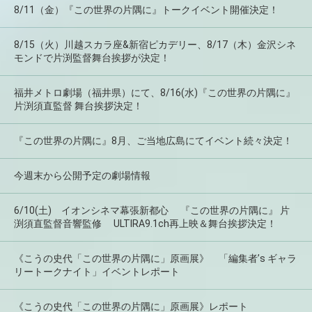
8/11（金）『この世界の片隅に』トークイベント開催決定！
8/15（火）川越スカラ座&新宿ピカデリー、8/17（木）金沢シネ
モンドで片渕監督舞台挨拶が決定！
福井メトロ劇場（福井県）にて、8/16(水)『この世界の片隅に』
片渕須直監督 舞台挨拶決定！
『この世界の片隅に』8月、ご当地広島にてイベント続々決定！
今週末から公開予定の劇場情報
6/10(土) イオンシネマ幕張新都心 『この世界の片隅に』 片
渕須直監督音響監修 ULTIRA9.1ch再上映＆舞台挨拶決定！
《こうの史代「この世界の片隅に」原画展》 「編集者’s ギャラ
リートークナイト」イベントレポート
《こうの史代「この世界の片隅に」原画展》レポート