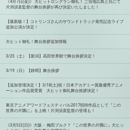
《4月7日(金)》 大ヒットロングラン御礼！ ご当地広島と呉にて
片渕須直監督の舞台挨拶が再び決定いたしました！
【最新版！】コトリンゴさんのサウンドトラック発売記念ライブ
追加公演が決定！
大ヒット御礼！舞台挨拶追加情報
3/25（土）【新潟】高田世界館で舞台挨拶決定！
3/19（日）【静岡】舞台挨拶
【追加登壇決定！】3/18(土)祝！日本アカデミー賞最優秀アニメ
ーション作品賞受賞 大ヒット御礼舞台挨拶決定！
東京アニメアワードフェスティバル2017招待作品として『この
世界の片隅に』を上映！片渕須直監督の登壇も！
《3月5日(日)》大阪・ 梅田ブルク７『この世界の片隅に』大ヒッ