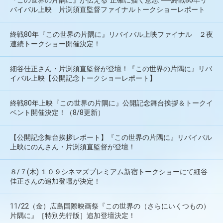
バイバル上映 片渕須直監督ファイナルトークショーレポート
終戦80年『この世界の片隅に』リバイバル上映ファイナル ２夜
連続トークショー開催決定！
細谷佳正さん・片渕須直監督が登壇！『この世界の片隅に』リバ
イバル上映【公開記念トークショーレポート】
終戦80年上映『この世界の片隅に』公開記念舞台挨拶＆トークイ
ベント開催決定！（8/8更新）
【公開記念舞台挨拶レポート】『この世界の片隅に』リバイバル
上映にのんさん・片渕須直監督が登壇！
８/７(木) １０９シネマズプレミアム新宿トークショーにて細谷
佳正さんの追加登壇が決定！
11/22（金）広島国際映画祭『この世界の（さらにいくつもの）
片隅に』［特別先行版］追加登壇決定！