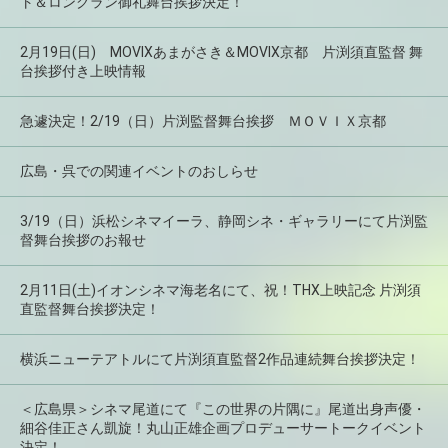
ト＆ロングラン御礼舞台挨拶決定！
2月19日(日) MOVIXあまがさき＆MOVIX京都 片渕須直監督 舞
台挨拶付き上映情報
急遽決定！2/19（日）片渕監督舞台挨拶 ＭＯＶＩＸ京都
広島・呉での関連イベントのおしらせ
3/19（日）浜松シネマイーラ、静岡シネ・ギャラリーにて片渕監
督舞台挨拶のお報せ
2月11日(土)イオンシネマ海老名にて、祝！THX上映記念 片渕須
直監督舞台挨拶決定！
横浜ニューテアトルにて片渕須直監督2作品連続舞台挨拶決定！
＜広島県＞シネマ尾道にて『この世界の片隅に』尾道出身声優・
細谷佳正さん凱旋！丸山正雄企画プロデューサートークイベント
決定！