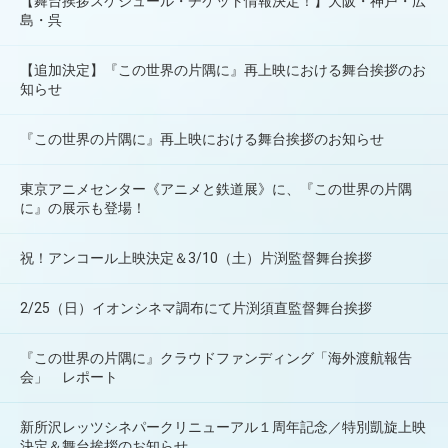
【舞台挨拶スケジュール・チケット情報決定！】大阪・神戸・広
島・呉
【追加決定】『この世界の片隅に』再上映における舞台挨拶のお
知らせ
『この世界の片隅に』再上映における舞台挨拶のお知らせ
東京アニメセンター《アニメと鉄道展》に、『この世界の片隅
に』の展示も登場！
祝！アンコール上映決定＆3/10（土）片渕監督舞台挨拶
2/25（日）イオンシネマ調布にて片渕須直監督舞台挨拶
『この世界の片隅に』クラウドファンディング「海外渡航報告
会」 レポート
新所沢レッツシネパークリニューアル１周年記念／特別凱旋上映
決定＆舞台挨拶のお知らせ