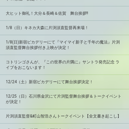
大ヒット御礼！大分＆長崎＆佐賀 舞台挨拶!!
1/8（日）キネカ大森に片渕須直監督再来場！
1/8(日)新宿ピカデリーにて『マイマイ新子と千年の魔法』片渕
須直監督舞台挨拶付き上映が決定！
コトリンゴさんが、『この世界の片隅に』サントラ発売記念 ラ
イブをおこないます！
12/24（土）新宿ピカデリーにて舞台挨拶決定！
12/25（日）石川県金沢にて片渕監督舞台挨拶＆トークイベント
が決定！
片渕須直監督&町山智浩さんトークイベント【全文書き起こし】