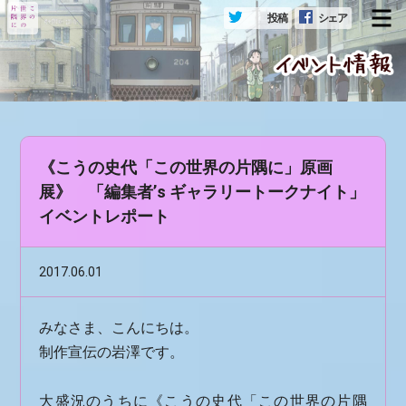
投稿
シェア
メ
《こうの史代「この世界の片隅に」原画
展》 「編集者’s ギャラリートークナイト」
イベントレポート
2017.06.01
みなさま、こんにちは。
制作宣伝の岩澤です。
大盛況のうちに《こうの史代「この世界の片隅