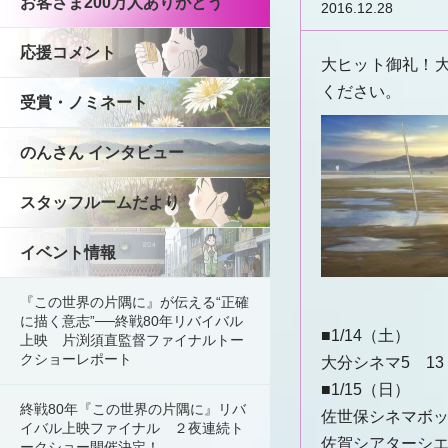
お客さま200万人ありがとう
2016.12.28
応援コメント
大ヒット御礼！
ください。
受賞・ノミネート
のんさん インタビュー
スタッフルームだより
イベント情報
『この世界の片隅に』が伝える“正確
に描く意志”──終戦80年リバイバル
■1/14（土）
上映 片渕須直監督ファイナルトー
クショーレポート
大分シネマ5 1
■1/15（日）
終戦80年『この世界の片隅に』リバ
佐世保シネマボッ
イバル上映ファイナル ２夜連続ト
佐賀シアターシエ
ークショー開催決定！