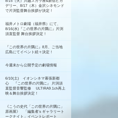
8/15（火）川越スカラ座&新宿ピカ
デリー、8/17（木）金沢シネモンド
で片渕監督舞台挨拶が決定！
福井メトロ劇場（福井県）にて、
8/16(水)『この世界の片隅に』片渕
須直監督 舞台挨拶決定！
『この世界の片隅に』8月、ご当地
広島にてイベント続々決定！
今週末から公開予定の劇場情報
6/10(土) イオンシネマ幕張新都
心 『この世界の片隅に』 片渕須
直監督音響監修 ULTIRA9.1ch再上
映＆舞台挨拶決定！
《こうの史代「この世界の片隅に」
原画展》 「編集者’s ギャラリート
ークナイト」イベントレポート