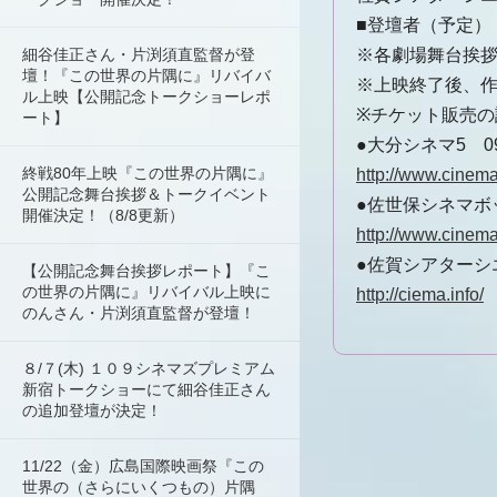
■登壇者（予定）
細谷佳正さん・片渕須直監督が登
※各劇場舞台挨拶
壇！『この世界の片隅に』リバイバ
※上映終了後、
ル上映【公開記念トークショーレポ
※チケット販売
ート】
●大分シネマ5 097
終戦80年上映『この世界の片隅に』
http://www.cinema5
公開記念舞台挨拶＆トークイベント
●佐世保シネマボック
開催決定！（8/8更新）
http://www.cinema
●佐賀シアターシエマ
【公開記念舞台挨拶レポート】『こ
の世界の片隅に』リバイバル上映に
http://ciema.info/
のんさん・片渕須直監督が登壇！
８/７(木) １０９シネマズプレミアム
新宿トークショーにて細谷佳正さん
の追加登壇が決定！
11/22（金）広島国際映画祭『この
世界の（さらにいくつもの）片隅