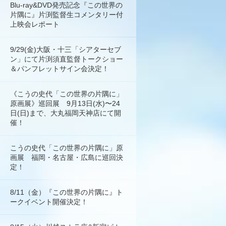
Blu-ray&DVD発売記念『この世界の
片隅に』片渕監督生コメンタリー付
上映会レポート
9/29(金)大阪・十三「シアターセブ
ン」にて片渕須直監督トークショー
＆パンフレットサイン会決定！
《こうの史代「この世界の片隅に」
原画展》巡回展 9月13日(水)〜24
日(日)まで、大丸福岡天神店にて開
催！
こうの史代「この世界の片隅に」原
画展 福岡・名古屋・広島に巡回決
定！
8/11（金）『この世界の片隅に』ト
ークイベント開催決定！