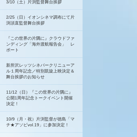
3/10（土）片渕監督舞台挨拶
2/25（日）イオンシネマ調布にて片
渕須直監督舞台挨拶
『この世界の片隅に』クラウドファ
ンディング「海外渡航報告会」 レ
ポート
新所沢レッツシネパークリニューア
ル１周年記念／特別凱旋上映決定＆
舞台挨拶のお知らせ
11/12（日）『この世界の片隅に』
公開1周年記念トークイベント開催
決定！
10/9（月・祝）片渕監督が徳島「マ
チ★アソビvol.19」に参加決定！