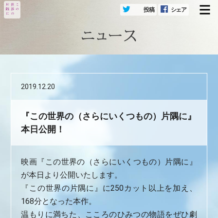
投稿
シェア
メ
2019.12.20
『この世界の（さらにいくつもの）片隅に』
本日公開！
映画『この世界の（さらにいくつもの）片隅に』
が本日より公開いたします。
『この世界の片隅に』に250カット以上を加え、
168分となった本作。
温もりに満ちた‬、こころのひみつの物語‬をぜひ劇