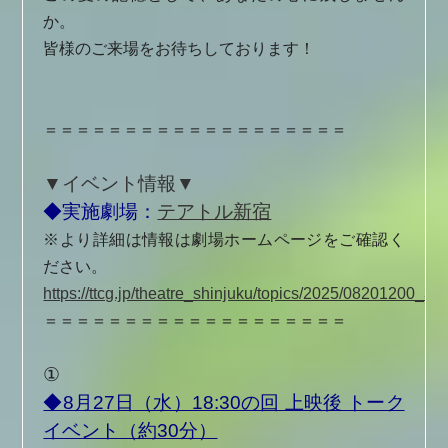
か。
皆様のご来場をお待ちしております！
＝＝＝＝＝＝＝＝＝＝＝＝＝＝＝＝＝＝＝
▼イベント情報▼
◆実施劇場：
テアトル新宿
※より詳細は情報は劇場ホームページをご確認く
ださい。
https://ttcg.jp/theatre_shinjuku/topics/2025/08201200_31
＝＝＝＝＝＝＝＝＝＝＝＝＝＝＝＝＝＝＝
①
◆8月27日（水）18:30の回 上映後 トーク
イベント（約30分）