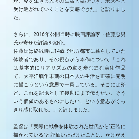
が、今を生きる人々の生活と結びつき、未来へと
受け継がれていくことを実感できた」と語りまし
た。
さらに、2016年公開当時に映画評論家・佐藤忠男
氏が寄せた評論を紹介。
佐藤氏は終戦時に14歳で地方都市に暮らしていた
体験者であり、その視点から本作について「これ
は基本的にリアリズムの道を歩む進む美術作品
で、太平洋戦争末期の日本人の生活を正確に克明
に描こうという意思で一貫している。そこには殆
ど、これを記憶として後世にまで伝えたい、そう
いう価値のあるものにしたい、という意志がくっ
きり感じ取れる。」と評しました。
監督は「実際に戦争を体験された世代から“正確に
描かれている”と評価いただけたことは、かけがえ