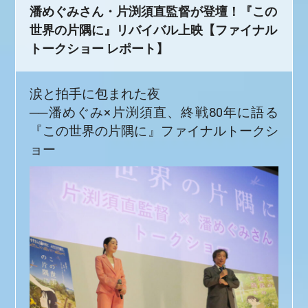
潘めぐみさん・片渕須直監督が登壇！『この
世界の片隅に』リバイバル上映【ファイナル
トークショー レポート】
涙と拍手に包まれた夜
──
潘めぐみ×片渕須直、終戦80年に語る
『この世界の片隅に』ファイナルトークシ
ョー