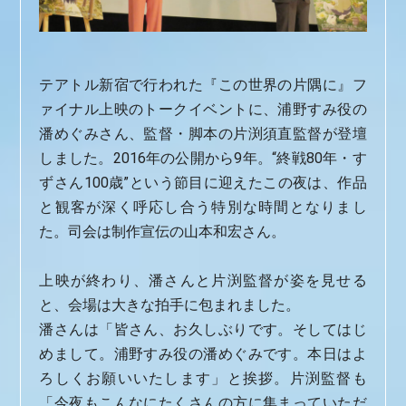
テアトル新宿で行われた『この世界の片隅に』フ
ァイナル上映のトークイベントに、浦野すみ役の
潘めぐみさん、監督・脚本の片渕須直監督が登壇
しました。2016年の公開から9年。“終戦80年・す
ずさん100歳”という節目に迎えたこの夜は、作品
と観客が深く呼応し合う特別な時間となりまし
た。司会は制作宣伝の山本和宏さん。
上映が終わり、潘さんと片渕監督が姿を見せる
と、会場は大きな拍手に包まれました。
潘さんは「皆さん、お久しぶりです。そしてはじ
めまして。浦野すみ役の潘めぐみです。本日はよ
ろしくお願いいたします」と挨拶。片渕監督も
「今夜もこんなにたくさんの方に集まっていただ