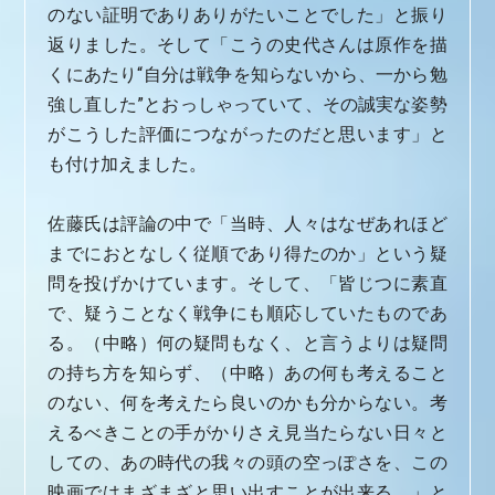
のない証明でありありがたいことでした」と振り
返りました。そして「こうの史代さんは原作を描
くにあたり“自分は戦争を知らないから、一から勉
強し直した”とおっしゃっていて、その誠実な姿勢
がこうした評価につながったのだと思います」と
も付け加えました。
佐藤氏は評論の中で「当時、人々はなぜあれほど
までにおとなしく従順であり得たのか」という疑
問を投げかけています。そして、「皆じつに素直
で、疑うことなく戦争にも順応していたものであ
る。（中略）何の疑問もなく、と言うよりは疑問
の持ち方を知らず、（中略）あの何も考えること
のない、何を考えたら良いのかも分からない。考
えるべきことの手がかりさえ見当たらない日々と
しての、あの時代の我々の頭の空っぽさを、この
映画ではまざまざと思い出すことが出来る。」と