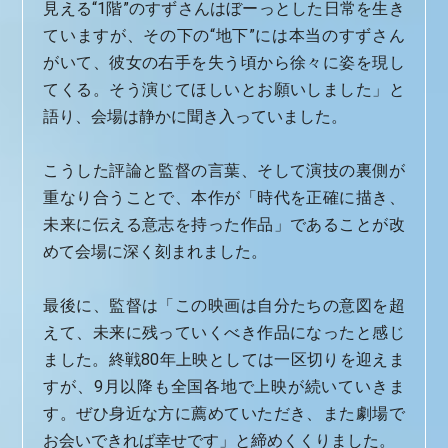
見える“1階”のすずさんはぼーっとした日常を生き
ていますが、その下の“地下”には本当のすずさん
がいて、彼女の右手を失う頃から徐々に姿を現し
てくる。そう演じてほしいとお願いしました」と
語り、会場は静かに聞き入っていました。
こうした評論と監督の言葉、そして演技の裏側が
重なり合うことで、本作が「時代を正確に描き、
未来に伝える意志を持った作品」であることが改
めて会場に深く刻まれました。
最後に、監督は「この映画は自分たちの意図を超
えて、未来に残っていくべき作品になったと感じ
ました。終戦80年上映としては一区切りを迎えま
すが、9月以降も全国各地で上映が続いていきま
す。ぜひ身近な方に薦めていただき、また劇場で
お会いできれば幸せです」と締めくくりました。