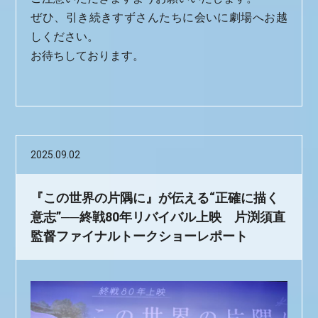
ぜひ、引き続きすずさんたちに会いに劇場へお越
しください。
お待ちしております。
2025.09.02
『この世界の片隅に』が伝える“正確に描く
意志”──終戦80年リバイバル上映 片渕須直
監督ファイナルトークショーレポート