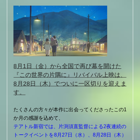
8月1日（金）から全国で再び幕を開けた
『この世界の片隅に』リバイバル上映は、
8月28日（木）でついに一区切りを迎えま
す。
たくさんの方々が本作に出会ってくださったこの1
か月の感謝を込めて、
テアトル新宿では、片渕須直監督による2夜連続の
トークイベントを8月27日（水）、8月28日（木）