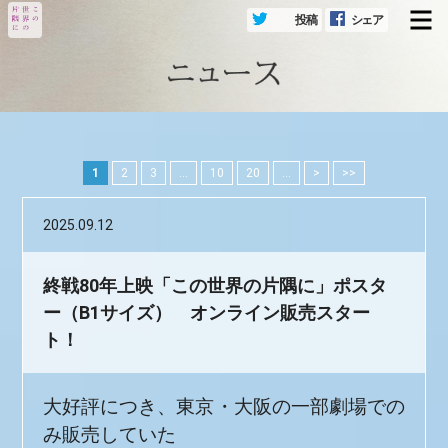
投稿
シェア
メ
1
2
3
...
10
20
...
>
>>
2025.09.12
終戦80年上映「この世界の片隅に」ポスタ
ー（B1サイズ） オンライン販売スター
ト！
大好評につき、東京・大阪の一部劇場での
み販売していた